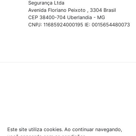
Segurança Ltda
Avenida Floriano Peixoto , 3304 Brasil
CEP 38400-704 Uberlandia - MG
CNPJ: 11685924000195 IE: 0015654480073
© COPYRIGHT 2021 - TODOS OS DIREITOS RESERVADOS.
Powered By
As ofertas, descontos, preços e condições de
pagamento apresentados são exclusivos para
compras online no site!
Em caso de divergência de
preços, prevalecerá o valor exibido no carrinho de
compras no momento da finalização. Note que tanto
os preços quanto o estoque estão sujeitos a
alterações sem aviso prévio.
Este site utiliza cookies. Ao continuar navegando,