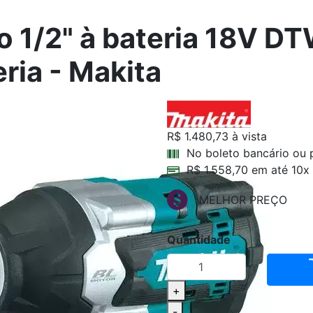
o 1/2" à bateria 18V 
ria - Makita
R$ 1.480,73
à vista
No boleto bancário ou 
R$ 1.558,70 em até 10x
MELHOR PREÇO
Quantidade
+
-