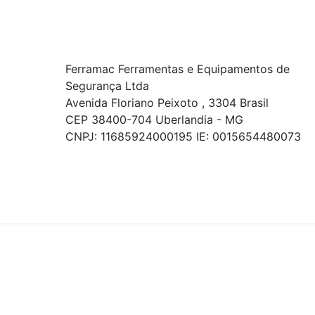
Ferramac Ferramentas e Equipamentos de
Segurança Ltda
Avenida Floriano Peixoto , 3304 Brasil
CEP 38400-704 Uberlandia - MG
CNPJ: 11685924000195 IE: 0015654480073
© COPYRIGHT 2021 - TODOS OS DIREITOS RESERVADOS.
Powered By
As ofertas, descontos, preços e condições de
pagamento apresentados são exclusivos para
compras online no site!
Em caso de divergência de
preços, prevalecerá o valor exibido no carrinho de
compras no momento da finalização. Note que tanto