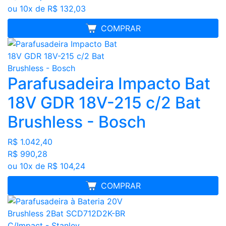
ou 10x de R$ 132,03
MELHOR PREÇO
COMPRAR
Parafusadeira Impacto Bat
18V GDR 18V-215 c/2 Bat
Brushless - Bosch
R$ 1.042,40
R$ 990,28
ou 10x de R$ 104,24
FRETE GRÁTIS
COMPRAR