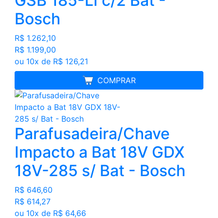
GSB 185-LI c/2 Bat -
Bosch
R$ 1.262,10
R$ 1.199,00
ou 10x de R$ 126,21
FRETE GRÁTIS
COMPRAR
Parafusadeira/Chave
Impacto a Bat 18V GDX
18V-285 s/ Bat - Bosch
R$ 646,60
R$ 614,27
ou 10x de R$ 64,66