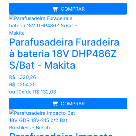
FRETE GRÁTIS
COMPRAR
Parafusadeira Furadeira
à bateria 18V DHP486Z
S/Bat - Makita
R$ 1.320,26
R$ 1.254,25
ou 10x de R$ 132,03
MELHOR PREÇO
COMPRAR