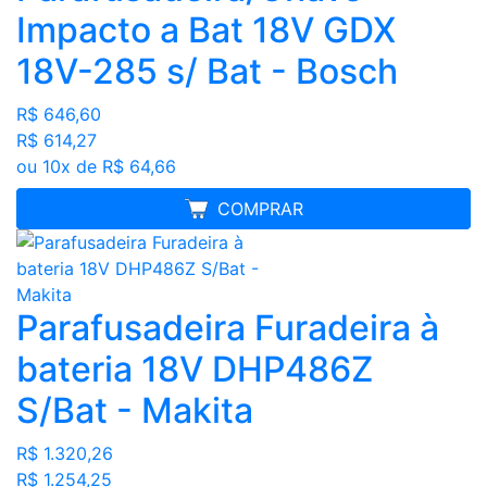
Impacto a Bat 18V GDX
18V-285 s/ Bat - Bosch
R$ 646,60
R$ 614,27
ou 10x de R$ 64,66
FRETE GRÁTIS
COMPRAR
Parafusadeira Furadeira à
bateria 18V DHP486Z
S/Bat - Makita
R$ 1.320,26
R$ 1.254,25