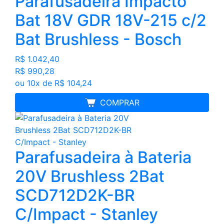
Parafusadeira Impacto
Bat 18V GDR 18V-215 c/2
Bat Brushless - Bosch
R$ 1.042,40
R$ 990,28
ou 10x de R$ 104,24
FRETE GRÁTIS
COMPRAR
Parafusadeira à Bateria
20V Brushless 2Bat
SCD712D2K-BR
C/Impact - Stanley