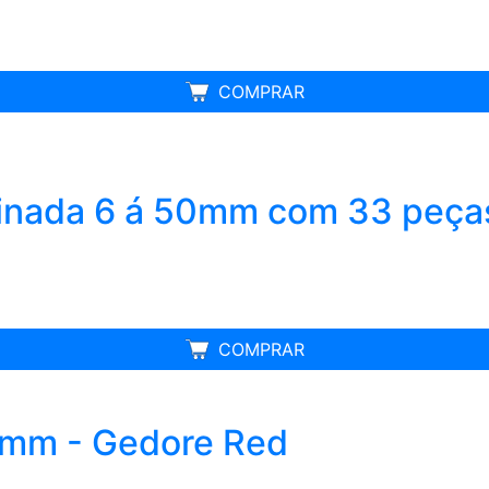
FRETE GRÁTIS
COMPRAR
nada 6 á 50mm com 33 peças
MELHOR PREÇO
COMPRAR
 mm - Gedore Red