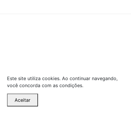
Powered By
As ofertas, descontos, preços e condições de
pagamento apresentados são exclusivos para
compras online no site!
Em caso de divergência de
preços, prevalecerá o valor exibido no carrinho de
compras no momento da finalização. Note que tanto
os preços quanto o estoque estão sujeitos a
alterações sem aviso prévio.
Este site utiliza cookies. Ao continuar navegando,
você concorda com as condições.
Aceitar