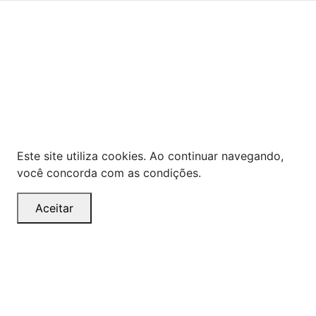
As ofertas, descontos, preços e condições de
pagamento apresentados são exclusivos para
compras online no site!
Em caso de divergência de
preços, prevalecerá o valor exibido no carrinho de
compras no momento da finalização. Note que tanto
os preços quanto o estoque estão sujeitos a
alterações sem aviso prévio.
Este site utiliza cookies. Ao continuar navegando,
você concorda com as condições.
Aceitar