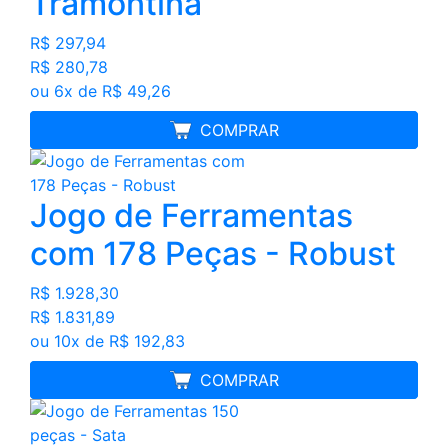
Tramontina
R$ 297,94
R$ 280,78
ou 6x de R$ 49,26
MELHOR PREÇO
COMPRAR
Jogo de Ferramentas
com 178 Peças - Robust
R$ 1.928,30
R$ 1.831,89
ou 10x de R$ 192,83
FRETE GRÁTIS
COMPRAR