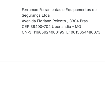
Ferramac Ferramentas e Equipamentos de
Segurança Ltda
Avenida Floriano Peixoto , 3304 Brasil
CEP 38400-704 Uberlandia - MG
CNPJ: 11685924000195 IE: 0015654480073
© COPYRIGHT 2021 - TODOS OS DIREITOS RESERVADOS.
Powered By
As ofertas, descontos, preços e condições de
pagamento apresentados são exclusivos para
compras online no site!
Em caso de divergência de
preços, prevalecerá o valor exibido no carrinho de
compras no momento da finalização. Note que tanto
os preços quanto o estoque estão sujeitos a
alterações sem aviso prévio.