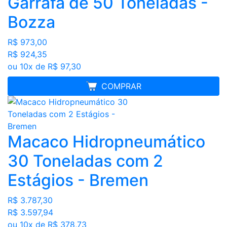
Garrafa de 50 Toneladas -
Bozza
R$ 973,00
R$ 924,35
ou 10x de R$ 97,30
FRETE GRÁTIS
COMPRAR
Macaco Hidropneumático
30 Toneladas com 2
Estágios - Bremen
R$ 3.787,30
R$ 3.597,94
ou 10x de R$ 378,73