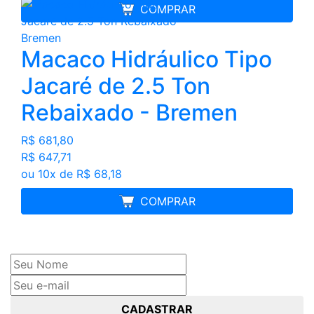
COMPRAR
Macaco Hidráulico Tipo
Jacaré de 2.5 Ton
Rebaixado - Bremen
R$ 681,80
R$ 647,71
ou 10x de R$ 68,18
FRETE GRÁTIS
COMPRAR
Cadastre seu nome e e-mail
e receba ofertas exclusivas
CADASTRAR