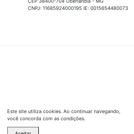
CEP 38400-704 Uberlandia - MG
CNPJ: 11685924000195 IE: 0015654480073
© COPYRIGHT 2021 - TODOS OS DIREITOS RESERVADOS.
Powered By
As ofertas, descontos, preços e condições de
pagamento apresentados são exclusivos para
compras online no site!
Em caso de divergência de
preços, prevalecerá o valor exibido no carrinho de
compras no momento da finalização. Note que tanto
os preços quanto o estoque estão sujeitos a
alterações sem aviso prévio.
Este site utiliza cookies. Ao continuar navegando,
você concorda com as condições.
Aceitar