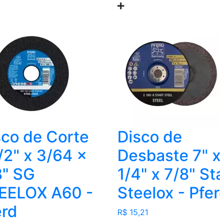
sco de Corte
Disco de
/2" x 3/64 x
Desbaste 7" 
8" SG
1/4" x 7/8" St
EELOX A60 -
Steelox - Pfe
erd
R$ 15,21