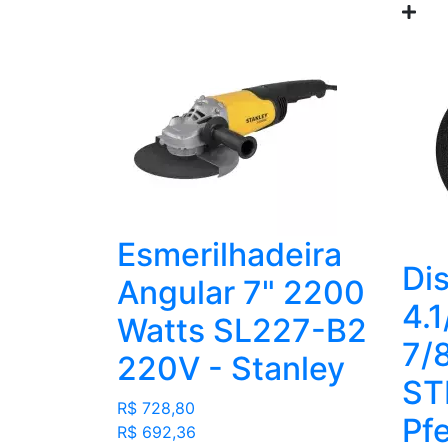
Esmerilhadeira
Di
Angular 7" 2200
4.1
Watts SL227-B2
7/
220V - Stanley
ST
R$ 728,80
Pf
R$ 692,36