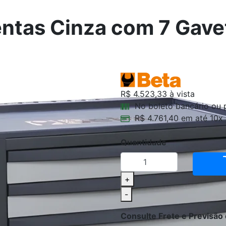
entas Cinza com 7 Gav
R$ 4.523,33
à vista
No boleto bancário ou 
R$ 4.761,40 em até 10x 
Quantidade
+
-
Consulte Frete e Previsão