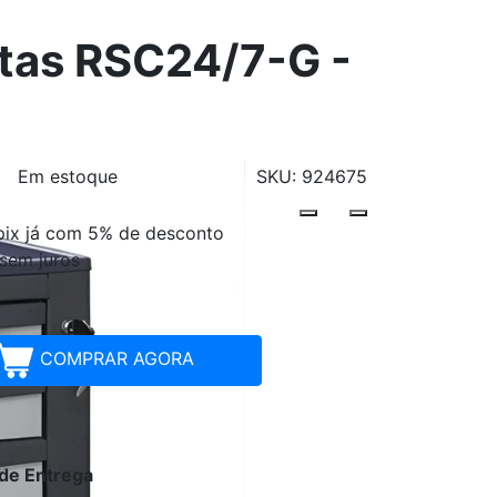
etas RSC24/7-G -
Em estoque
SKU: 924675
pix já com 5% de desconto
Parcelamentos
sem juros
COMPRAR AGORA
 de Entrega