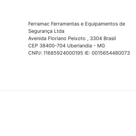
Ferramac Ferramentas e Equipamentos de
Segurança Ltda
Avenida Floriano Peixoto , 3304 Brasil
CEP 38400-704 Uberlandia - MG
CNPJ: 11685924000195 IE: 0015654480073
© COPYRIGHT 2021 - TODOS OS DIREITOS RESERVADOS.
Powered By
As ofertas, descontos, preços e condições de
pagamento apresentados são exclusivos para
compras online no site!
Em caso de divergência de
preços, prevalecerá o valor exibido no carrinho de
compras no momento da finalização. Note que tanto
os preços quanto o estoque estão sujeitos a