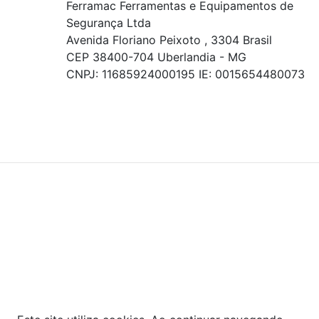
Ferramac Ferramentas e Equipamentos de
Segurança Ltda
Avenida Floriano Peixoto , 3304 Brasil
CEP 38400-704 Uberlandia - MG
CNPJ: 11685924000195 IE: 0015654480073
© COPYRIGHT 2021 - TODOS OS DIREITOS RESERVADOS.
Powered By
As ofertas, descontos, preços e condições de
pagamento apresentados são exclusivos para
compras online no site!
Em caso de divergência de
preços, prevalecerá o valor exibido no carrinho de
compras no momento da finalização. Note que tanto
os preços quanto o estoque estão sujeitos a
alterações sem aviso prévio.