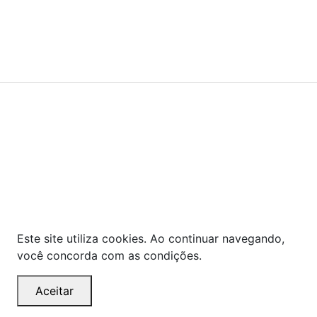
© COPYRIGHT 2021 - TODOS OS DIREITOS RESERVADOS.
Powered By
As ofertas, descontos, preços e condições de
pagamento apresentados são exclusivos para
compras online no site!
Em caso de divergência de
preços, prevalecerá o valor exibido no carrinho de
compras no momento da finalização. Note que tanto
os preços quanto o estoque estão sujeitos a
alterações sem aviso prévio.
Este site utiliza cookies. Ao continuar navegando,
você concorda com as condições.
Aceitar