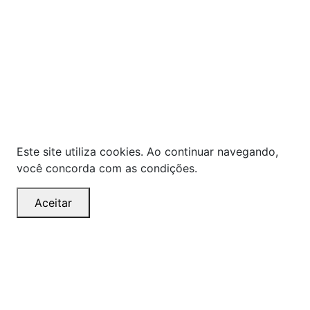
As ofertas, descontos, preços e condições de
pagamento apresentados são exclusivos para
compras online no site!
Em caso de divergência de
preços, prevalecerá o valor exibido no carrinho de
compras no momento da finalização. Note que tanto
os preços quanto o estoque estão sujeitos a
alterações sem aviso prévio.
Este site utiliza cookies. Ao continuar navegando,
você concorda com as condições.
Aceitar