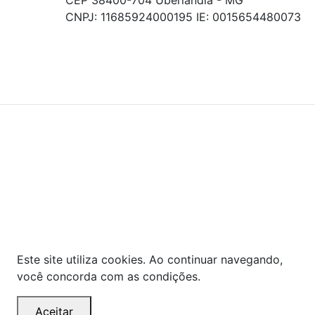
CNPJ: 11685924000195 IE: 0015654480073
© COPYRIGHT 2021 - TODOS OS DIREITOS RESERVADOS.
Powered By
As ofertas, descontos, preços e condições de
pagamento apresentados são exclusivos para
compras online no site!
Em caso de divergência de
preços, prevalecerá o valor exibido no carrinho de
compras no momento da finalização. Note que tanto
os preços quanto o estoque estão sujeitos a
alterações sem aviso prévio.
Este site utiliza cookies. Ao continuar navegando,
você concorda com as condições.
Aceitar