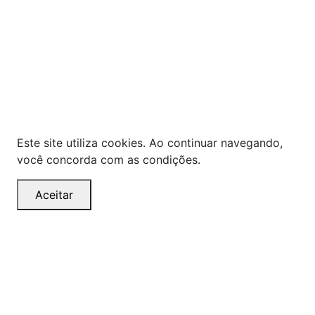
As ofertas, descontos, preços e condições de
pagamento apresentados são exclusivos para
compras online no site!
Em caso de divergência de
preços, prevalecerá o valor exibido no carrinho de
compras no momento da finalização. Note que tanto
os preços quanto o estoque estão sujeitos a
alterações sem aviso prévio.
Este site utiliza cookies. Ao continuar navegando,
você concorda com as condições.
Aceitar