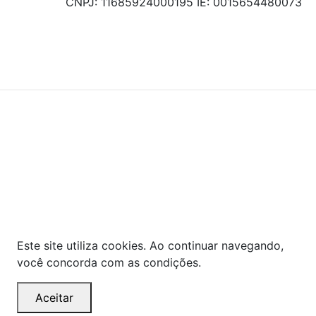
CNPJ: 11685924000195 IE: 0015654480073
© COPYRIGHT 2021 - TODOS OS DIREITOS RESERVADOS.
Powered By
As ofertas, descontos, preços e condições de
pagamento apresentados são exclusivos para
compras online no site!
Em caso de divergência de
preços, prevalecerá o valor exibido no carrinho de
compras no momento da finalização. Note que tanto
os preços quanto o estoque estão sujeitos a
alterações sem aviso prévio.
Este site utiliza cookies. Ao continuar navegando,
você concorda com as condições.
Aceitar