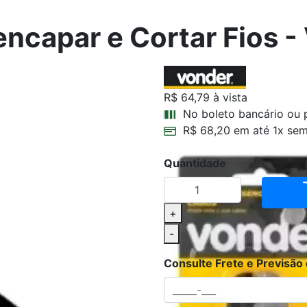
encapar e Cortar Fios -
R$ 64,79
à vista
No boleto bancário ou 
R$ 68,20 em até 1x sem
Quantidade
+
-
Consulte Frete e Previsão