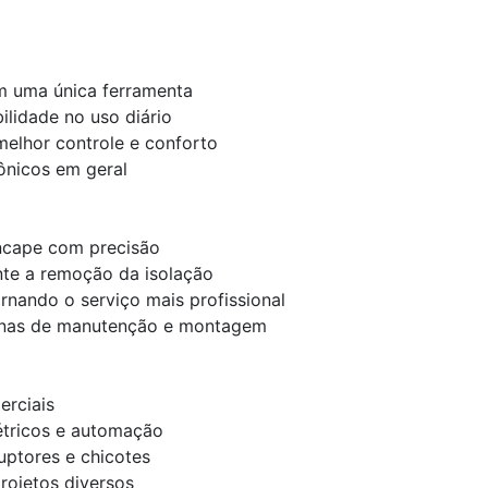
em uma única ferramenta
ilidade no uso diário
elhor controle e conforto
rônicos em geral
encape com precisão
nte a remoção da isolação
rnando o serviço mais profissional
otinas de manutenção e montagem
erciais
étricos e automação
uptores e chicotes
rojetos diversos