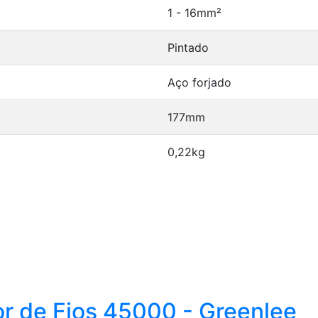
1 - 16mm²
Pintado
Aço forjado
177mm
0,22kg
r de Fios 45000 - Greenlee