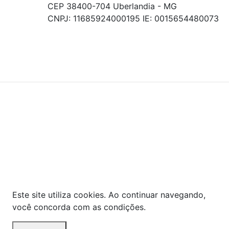
CEP 38400-704 Uberlandia - MG
CNPJ: 11685924000195 IE: 0015654480073
© COPYRIGHT 2021 - TODOS OS DIREITOS RESERVADOS.
Powered By
As ofertas, descontos, preços e condições de
pagamento apresentados são exclusivos para
compras online no site!
Em caso de divergência de
preços, prevalecerá o valor exibido no carrinho de
compras no momento da finalização. Note que tanto
os preços quanto o estoque estão sujeitos a
alterações sem aviso prévio.
Este site utiliza cookies. Ao continuar navegando,
você concorda com as condições.