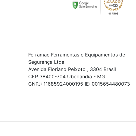
Ferramac Ferramentas e Equipamentos de
Segurança Ltda
Avenida Floriano Peixoto , 3304 Brasil
CEP 38400-704 Uberlandia - MG
CNPJ: 11685924000195 IE: 0015654480073
© COPYRIGHT 2021 - TODOS OS DIREITOS RESERVADOS.
Powered By
As ofertas, descontos, preços e condições de