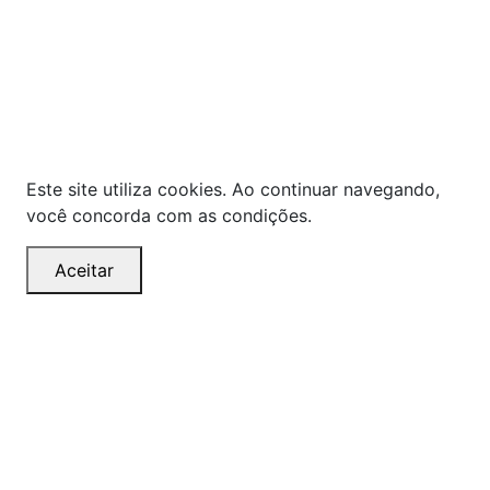
pagamento apresentados são exclusivos para
compras online no site!
Em caso de divergência de
preços, prevalecerá o valor exibido no carrinho de
compras no momento da finalização. Note que tanto
os preços quanto o estoque estão sujeitos a
alterações sem aviso prévio.
Este site utiliza cookies. Ao continuar navegando,
você concorda com as condições.
Aceitar