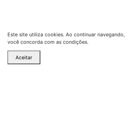
compras no momento da finalização. Note que tanto
os preços quanto o estoque estão sujeitos a
alterações sem aviso prévio.
Este site utiliza cookies. Ao continuar navegando,
você concorda com as condições.
Aceitar