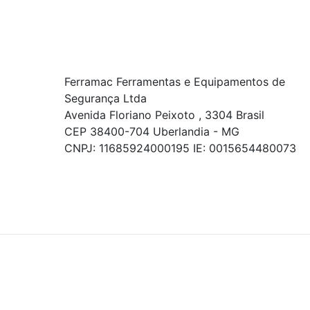
Ferramac Ferramentas e Equipamentos de
Segurança Ltda
Avenida Floriano Peixoto , 3304 Brasil
CEP 38400-704 Uberlandia - MG
CNPJ: 11685924000195 IE: 0015654480073
© COPYRIGHT 2021 - TODOS OS DIREITOS RESERVADOS.
Powered By
As ofertas, descontos, preços e condições de
pagamento apresentados são exclusivos para
compras online no site!
Em caso de divergência de
preços, prevalecerá o valor exibido no carrinho de